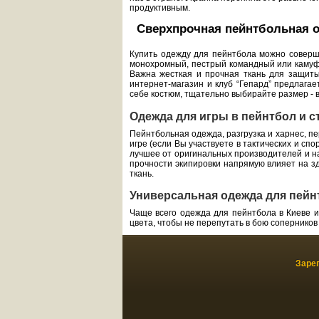
продуктивным.
Сверхпрочная пейнтбольная 
Купить одежду для пейнтбола можно соверш
монохромный, пестрый командный или камуфл
Важна жесткая и прочная ткань для защиты
интернет-магазин и клуб “Гепард” предлага
себе костюм, тщательно выбирайте размер - 
Одежда для игры в пейнтбол и с
Пейнтбольная одежда, разгрузка и харнес, п
игре (если Вы участвуете в тактических и сп
лучшее от оригинальных производителей и на
прочности экипировки напрямую влияет на зд
ткань.
Универсальная одежда для пейн
Чаще всего одежда для пейнтбола в Киеве и
цвета, чтобы не перепутать в бою соперников 
Заре