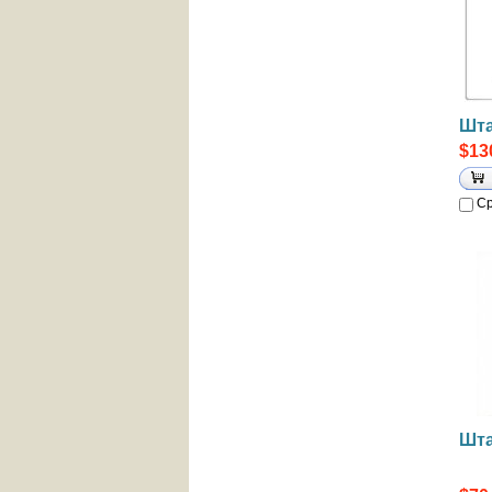
Шта
$13
Ср
Шта