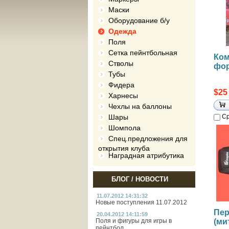
Маски
Оборудование б/у
Одежда
Поля
Сетка пейнтбольная
Ком
Стволы
фо
Тубы
Фидера
$25
Харнесы
Чехлы на баллоны
Шары
Ср
Шомпола
Спец.предложения для
открытия клуба
Наградная атрибутика
БЛОГ / НОВОСТИ
11.07.2012 14:31:32
Новые поступления 11.07.2012
Пер
20.04.2012 14:11:59
Поля и фигуры для игры в
(ми
пейнтбол