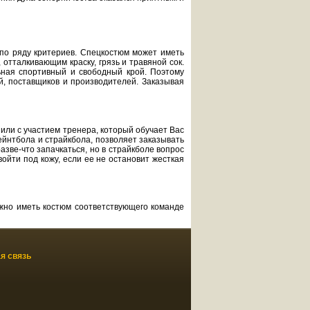
по ряду критериев. Спецкостюм может иметь
тталкивающим краску, грязь и травяной сок.
ьная спортивный и свободный крой. Поэтому
й, поставщиков и производителей. Заказывая
или с участием тренера, который обучает Вас
пейнтбола и страйкбола, позволяет заказывать
зве-что запачкаться, но в страйкболе вопрос
ойти под кожу, если ее не остановит жесткая
ажно иметь костюм соответствующего команде
я связь