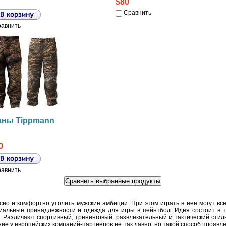
$80
Сравнить
авнить
ны Tippmann
0
авнить
асно и комфортно утолить мужские амбиции. При этом играть в нее могут вс
иальные принадлежности и одежда для игры в пейнтбол. Идея состоит в т
 Различают спортивный, тренинговый. развлекательный и тактический стил
ние у европейских компаний-партнеров не так давно, но такой способ прояв