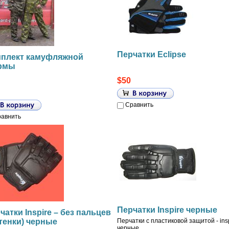
Перчатки Eclipse
плект камуфляжной
рмы
$50
Сравнить
авнить
Перчатки Inspire черные
чатки Inspire – без пальцев
тенки) черные
Перчатки с пластиковой защитой - ins
черные