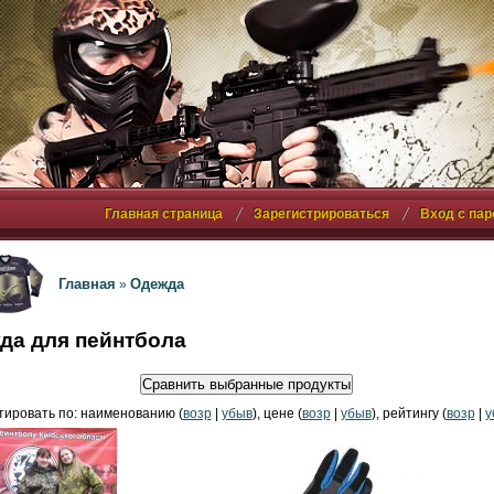
Главная страница
Зарегистрироваться
Вход с па
Главная
Одежда
»
да для пейнтбола
ировать по: наименованию (
возр
|
убыв
), цене (
возр
|
убыв
), рейтингу (
возр
|
у