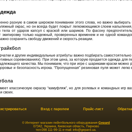
одежда
енно разную в самом широком понимании этого слова, но важно выбирать 
яжный окрас, но он всегда будет покрыт легкомоющимся слоем напыления, о
 тела от ударов капсул с краской или шариков. По фасону предпочтител
ет экипировку только надежный, проверенных временем и не одной командо
важно сохранить свободу движений и скорость реакции.
трайкбол
ерчатки и другие индивидуальные атрибуты важно подбирать самостоятельно 
ортивных соревнованиях). При этом цена, за которую продается одежда для 
длежащего качества. Мы понимаем, что при игре с шариками краски можно ра
оровье и безопасность игрока. “Пропущенная” резиновая пуля может легко в
тбола
меет классическую окраску “камуфляж”, но для ролевых и командных игр в
и своих.
гистрироваться
Вход с паролем
Прайс-лист
Обратна
©
Интернет магазин пейнтбольного оборудования
Gepard
07342
,
Украина
,
Киевская область
,
Пирново
тел:
098 111-99-11
e-mail:
info@gepard.ua
.