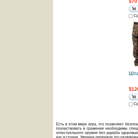
$70
Ср
Шта
$12
Ср
Есть в этом мире игра, что позволяет безоп
поучаствовать в сражении необходимы спец
огнестрельного оружия без ущерба здоровью.
нас в стране. Украина переняла это развлече