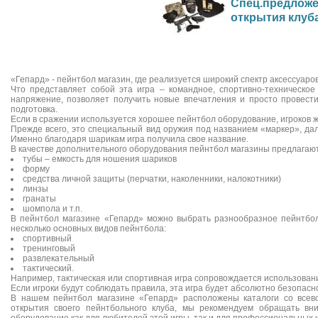
Спец.предложе
открытия клуб
«Гепард» - пейнтбол магазин, где реализуется широкий спектр аксессуаро
Что представляет собой эта игра – командное, спортивно-техническое
напряжение, позволяет получить новые впечатления и просто провести
подготовка.
Если в сражении используется хорошее пейнтбол оборудование, игроков 
Прежде всего, это специальный вид оружия под названием «маркер», дал
Именно благодаря шарикам игра получила свое название.
В качестве дополнительного оборудования пейнтбол магазины предлагают
тубы – емкость для ношения шариков
форму
средства личной защиты (перчатки, наколенники, налокотники)
линзы
гранаты
шомпола и т.п.
В пейнтбол магазине «Гепард» можно выбрать разнообразное пейнтбол 
несколько основных видов пейнтбола:
спортивный
тренинговый
развлекательный
тактический.
Например, тактическая или спортивная игра сопровождается использован
Если игроки будут соблюдать правила, эта игра будет абсолютно безопасно
В нашем пейнтбол магазине «Гепард» расположены каталоги со всев
открытия своего пейнтбольного клуба, мы рекомендуем обращать вн