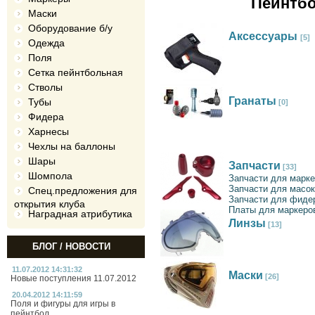
Пейнтбо
Маски
Оборудование б/у
Аксессуары
[5]
Одежда
Поля
Сетка пейнтбольная
Стволы
Гранаты
Тубы
[0]
Фидера
Харнесы
Чехлы на баллоны
Шары
Запчасти
[33]
Шомпола
Запчасти для марк
Запчасти для масок
Спец.предложения для
Запчасти для фиде
открытия клуба
Платы для маркеро
Наградная атрибутика
Линзы
[13]
БЛОГ / НОВОСТИ
11.07.2012 14:31:32
Маски
[26]
Новые поступления 11.07.2012
20.04.2012 14:11:59
Поля и фигуры для игры в
пейнтбол