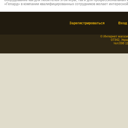
оборудование как для любителей этой игры, так и для профессиональных и
«Гепард» в компании квалифицированных сотрудников желает интересной 
Зарегистрироваться
Вход
©
Интернет магази
07342
,
Укра
тел:
098 1