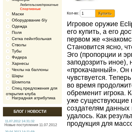
Любительские/прокатные
Спортивные
Кол-во:
Маски
Оборудование б/у
Игровое оружие Ecli
Одежда
его купить, а его до
Поля
первом же «знакомс
Сетка пейнтбольная
Стволы
Становится ясно, ч
Тубы
Эго (пропорции и э
Фидера
заподозрить иное), 
Харнесы
«прокачанный». Он с
Чехлы на баллоны
Шары
чувствуется. Теперь
Шомпола
во время продолжит
Спец.предложения для
обременит игрока. К
открытия клуба
Наградная атрибутика
уже существующие в
создателям данных 
БЛОГ / НОВОСТИ
удалось. Как резуль
11.07.2012 14:31:32
продукция для масс
Новые поступления 11.07.2012
20.04.2012 14:11:59