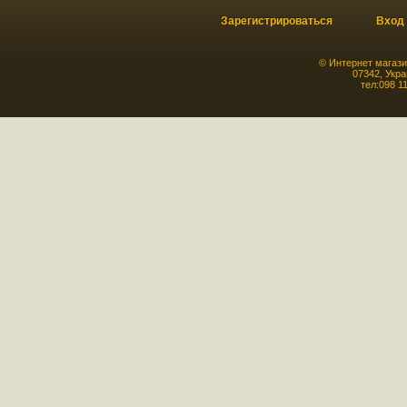
Зарегистрироваться
Вход
©
Интернет магази
07342
,
Укра
тел:
098 1