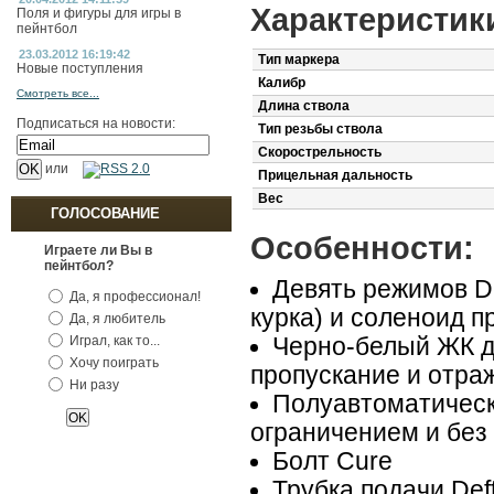
Характеристик
Поля и фигуры для игры в
пейнтбол
23.03.2012 16:19:42
Тип маркера
Новые поступления
Калибр
Смотреть все...
Длина ствола
Подписаться на новости:
Тип резьбы ствола
Скорострельность
или
Прицельная дальность
Вес
ГОЛОСОВАНИЕ
Особенности:
Играете ли Вы в
пейнтбол?
Девять режимов D
Да, я профессионал!
курка) и соленоид п
Да, я любитель
Черно-белый ЖК д
Играл, как то...
Хочу поиграть
пропускание и отра
Ни разу
Полуавтоматическ
ограничением и без
Болт Cure
Трубка подачи Deft