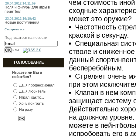
чем стоимость ино
20.04.2012 14:11:59
Поля и фигуры для игры в
сходные характерист
пейнтбол
может это оружие?
23.03.2012 16:19:42
Новые поступления
Частотность стрел
Смотреть все...
краской в секунду.
Подписаться на новости:
Специальная сист
стволе и сниженное
или
данный спортинвент
ГОЛОСОВАНИЕ
бесперебойным.
Играете ли Вы в
Стреляет очень мяг
пейнтбол?
при этом исключите
Да, я профессионал!
Клапан в нем комп
Да, я любитель
Играл, как то...
защищает систему о
Хочу поиграть
Действительно хоро
Ни разу
на должном уровне.
можете в пейнтболь
испробовать его в 