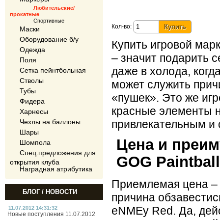
Любительские/
прокатные
Спортивные
Кол-во:
Маски
Оборудование б/у
Купить игровой мар
Одежда
– значит подарить с
Поля
даже в холода, ког
Сетка пейнтбольная
Стволы
может служить прич
Тубы
«пушек». Это же игр
Фидера
красные элементы н
Харнесы
Чехлы на баллоны
привлекательным и 
Шары
Цена и преи
Шомпола
Спец.предложения для
GOG Paintbal
открытия клуба
Наградная атрибутика
Приемлемая цена – 
БЛОГ / НОВОСТИ
причина обзавестис
eNMEy Red. Да, дей
11.07.2012 14:31:32
Новые поступления 11.07.2012